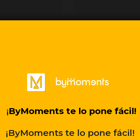
TA
PA
 de espacios es
Pagos y cobros segu
¡
ByMoments te lo pone fácil!
¡ByMoments te lo pone fácil!