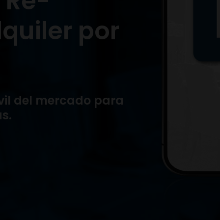
a Re-
lquiler por
vil del mercado para
as.