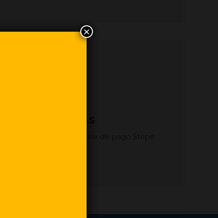
×
GOS Y COBERTURAS
ros a través del proveedor de pago Stripe.