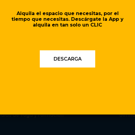
Alquila el espacio que necesitas, por el
orro de dinero, ¡ByMoment
tiempo que necesitas.
Descárgate la App y
alquila en tan solo un CLIC
té utilizando se puede alquilar por 
para ti.
DESCARGA
lquier espacio que necesites, pagando únicamente
Salas de Yoga y Formación
Gimna