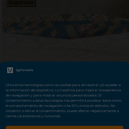
Contáctanos
info@bymomnts.com
(+34) 627 264 756
Barcelona – Madrid – Valencia
Información legal
Utilizamos tecnologías como las cookies para almacenar y/o acceder a
la información del dispositivo. Lo hacemos para mejorar la experiencia
Política de privacidad
de navegación y para mostrar anuncios personalizados. El
Términos y condiciones
consentimiento a estas tecnologías nos permitirá procesar datos como
el comportamiento de navegación o los ID's únicos en este sitio. No
Aviso legal
consentir o retirar el consentimiento, puede afectar negativamente a
ciertas características y funciones.
Política de Cookies