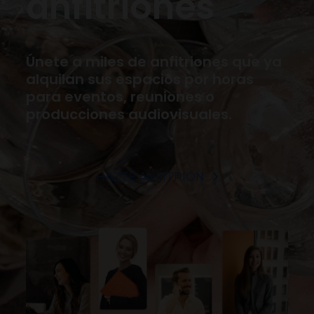
anfitriones
Únete a miles de anfitriones que ya
alquilan sus espacios por horas
para eventos, reuniones o
producciones audiovisuales.
HAZTE ANFITRIÓN