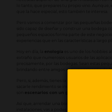
lo tanto, que prepares tu propio vino. Aunque, 
que la hace especial, esto también te interesa.
Pero vamos a comenzar por las pequeñas bode
sido capaz de diseñar y construir una bodega co
pequeños espacios forma parte de este negocio 
experiencias que en las características a largo 
Hoy en día, la
enología
es uno de los
hobbies
a
extraño que numerosos usuarios de las aplicacio
precisamente, por las bodegas. Sean estas pequ
brindando entre amigos con una selección de los 
Pero, si, además, tienes la suerte de poder pro
sacarle rendimiento se incrementan sustancial
son
escenarios con un gran encanto
y de cuy
Así que, arrendar una bodega por horas puede h
instalaciones, vas a poder
monetizarlo
convenie