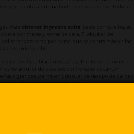
eso sí, si cuentas con una bodega equipada con todo lo
gas. Para
obtener ingresos extra
, basta con que hayas
queta con mesas y zonas de cata. El alquiler de
del arrendamiento por horas, que se centra más en las
plazo de un inmueble.
l alza entre la población española. Por lo tanto, no es
nes de alquiler de espacios por horas se decanten,
eñas o grandes, permiten disfrutar de tiempo de calidad
caldos favoritos de los asistentes.
porcionar una bodega más amplia, las posibilidades de
mente. Ten en cuenta que los recintos bodegueros
a propiedad no pueden gozar todos los bolsillos.
acer los sueños realidad y, como propietario de las
ntemente. No en vano, están de moda las
series y