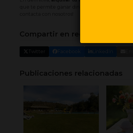
que te permite ganar dinero con facilidad. ¡Sí
contacta con nosotros!
Compartir en redes
Twitter
Facebook
LinkedIn
Ema
Publicaciones relacionadas